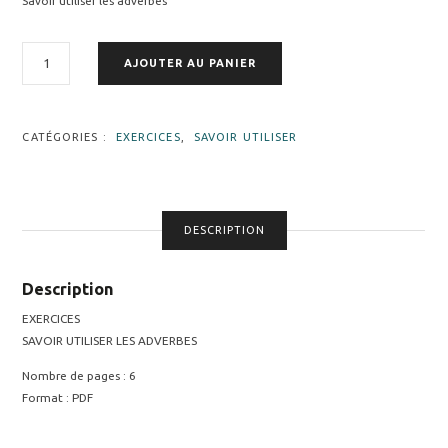
Savoir utiliser les adverbes
QUANTITÉ
AJOUTER AU PANIER
DE
FICHE
18
|
CATÉGORIES :
EXERCICES
,
SAVOIR UTILISER
SAVOIR
UTILISER
LES
ADVERBES
DESCRIPTION
Description
EXERCICES
SAVOIR UTILISER LES ADVERBES
Nombre de pages : 6
Format : PDF