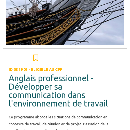
Situations de communication élémentaires liées au quotidien.
A2 : Pré-requis A1
Phrases simples. Lexique simple qui s’enrichit progressivement.
Grammaire simple visant à se complexifier progressivement.
Sujets du quotidien ( famille, travail, parler de soi, de sa fonction)
Conversation simple dans son domaine avec phrases simples,
introduction de structures plus complexes pouvant comporter
quelques erreurs ne bloquant pas la communication.
B1 : Pré-requis A2
ID 08 19 01 - ELIGIBLE AU CPF
Phrases simples, complexes. Parler de sujets familiers ou dans le
Anglais professionnel -
domaine d’intérêt. Opinion et point de vue exprimés simplement.
Développer sa
Début de justification des idées. Complexification du niveau A2. La
communication dans
prononciation se précise.
l'environnement de travail
B2 : Pré-requis B1
Complexification des structures grammaticales, lexique riche et
Ce programme aborde les situations de communication en
varié permettant de s’exprimer de façon claire et détaillée sur une
contexte de travail, de réunion et de projet.
Passation de la
grande gamme de sujets. Justification et argumentation.