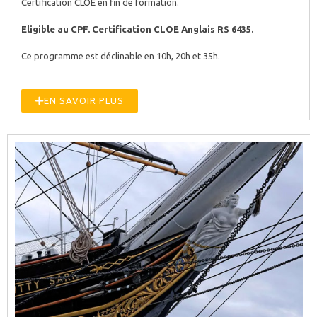
Certification CLOE en fin de formation.
Prononciation précise. Les erreurs ne bloquent pas la
communication.
Eligible au CPF. Certification CLOE Anglais RS 6435.
Expression du souhait, et du point de vue avec des nuances. Bonne
Ce programme est déclinable en 10h, 20h et 35h.
capacité à participer à une conversation avec plusieurs
interlocuteurs d’avis différents.
EN SAVOIR PLUS
C1 : Pré-requis B2
Grande autonomie, précision grammaticale, lexicale pour exprimer
librement ses idées sur une très grande variété de sujets.
C2 : Pré-requis C1
Maîtrise de l’anglais