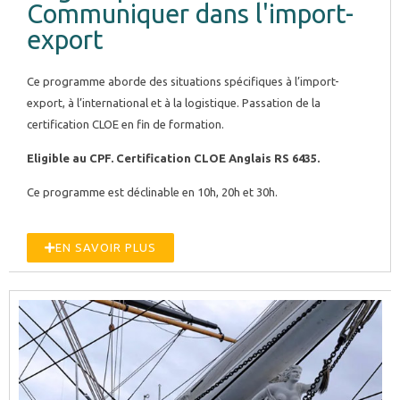
Communiquer dans l'import-
export
Les modules et niveaux du CECRL expliqués
Ce programme aborde des situations spécifiques à l’import-
3 paliers de compétences :
export, à l’international et à la logistique. Passation de la
A : utilisateur élémentaire
certification CLOE en fin de formation.
A1: introductif, élémentaire
Eligible au CPF. Certification CLOE Anglais RS 6435.
A2 : intermédiaire, usuel
Ce programme est déclinable en 10h, 20h et 30h.
B : utilisateur indépendant
B1 : niveau seuil
B2 : avancé, indépendant
EN SAVOIR PLUS
C : utilisateur expérimenté
C1 : autonome
C2 : maîtrise
A1 : Niveau débutant
Lexique très simple, grammaire simple, phrases très simples.