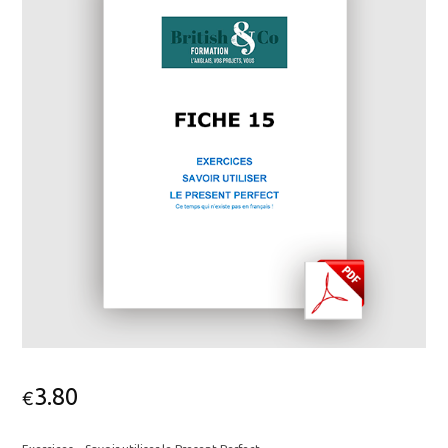
3.80
€