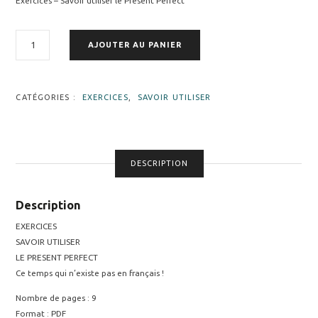
Exercices – Savoir utiliser le Present Perfect
QUANTITÉ
AJOUTER AU PANIER
DE
FICHE
15
|
CATÉGORIES :
EXERCICES
,
SAVOIR UTILISER
EXERCICES
-
SAVOIR
UTILISER
DESCRIPTION
LE
PRESENT
PERFECT
Description
EXERCICES
SAVOIR UTILISER
LE PRESENT PERFECT
Ce temps qui n’existe pas en français !
Nombre de pages : 9
Format : PDF