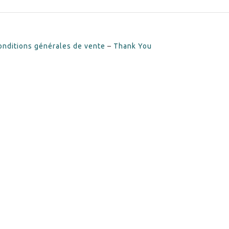
onditions générales de vente
–
Thank You
Tweet
LinkedIn