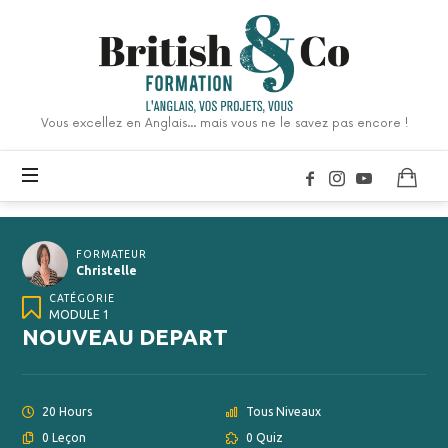
British
&
Co
Formation
Vous excellez en Anglais... mais vous ne le savez pas encore !
FORMATEUR
Christelle
CATÉGORIE
MODULE 1
NOUVEAU DEPART
20 Hours
Tous Niveaux
0 Leçon
0 Quiz