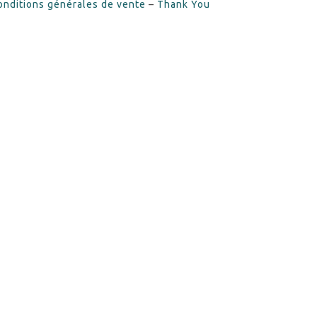
onditions générales de vente
–
Thank You
Tweet
LinkedIn